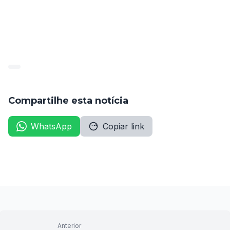
homologação, podendo ser prorrogado uma única 
vez por igual período.
(Diário da Amupe, edição de 01/07/26, págs. 236-237).
Compartilhe esta notícia
WhatsApp
Copiar link
Anterior