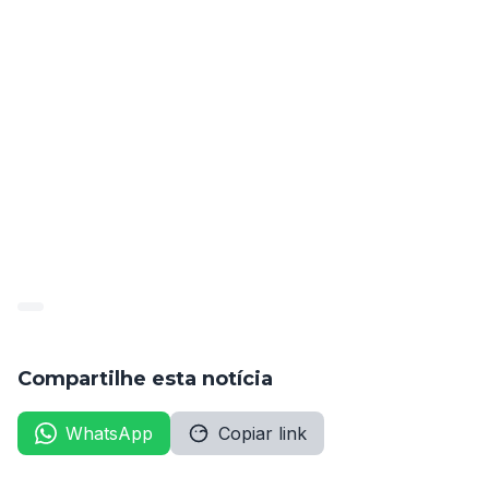
O edital de resultado final nas provas discursivas e de 
convocação para a prova oral será publicado no dia 7 
de janeiro de 2022. O concurso PGE AL ainda tem 
pela frente etapas de provas orais e de títulos.
Fonte: 
https://folhadirigida.com.br/concursos/noticias/pge-al-
mig/concurso-pge-al-para-procurador-divulga-
resultado-final-das-objetivas Acesso: 09/12/2021
Compartilhe esta notícia
WhatsApp
Copiar link