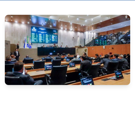
A Assembleia Legislativa de Pernambuco (Alepe) 
aprovou, em segunda discussão, a proposta que 
estabelece cotas raciais em concursos públicos do 
Estado. O texto determina a reserva de 
25% das 
vagas para pretos e pardos
, 
3% para indígenas
 e 
2% para quilombolas
, totalizando 30% das 