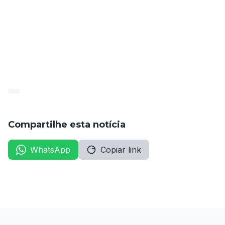
públicos
 e deverá ser implementada em até 
120 dias 
para processos seletivos simplificados
. A medida 
valerá para toda a administração pública direta e 
indireta, incluindo autarquias, fundações e empresas 
públicas.
Compartilhe esta notícia
WhatsApp
Copiar link