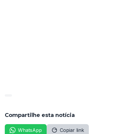
Garanhuns, no desempenho das funções de Auxiliar de 
Serviços Gerais, Auxiliar de Serviços Gerais – PCD, 
Recepcionista e Técnico de Manutenção de 
Computadores e Redes.
Confira a listagem dos aprovados na página 65 do anexo: 
publicado_78511_2021-02-
05_50d33978c8bbc4d6705f3076a181d491
Compartilhe esta notícia
WhatsApp
Copiar link