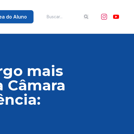
ea do Aluno
argo mais
a Câmara
ência: