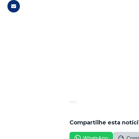
Analista Legislativo: 460
Técnico em Informática: 67
Analista em Tecnologia: 84
Técnico de vídeo e foto: 50
Técnico de audio: 0
1UF1VB9DR6HDRED9TIDF4
Compartilhe esta notíc
WhatsApp
Copia