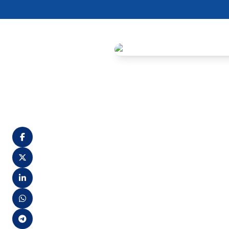
CONCORRÊNCIA:
Contador: 136
Bibliotecário: 73
Jornalista: 149
Cerimonial: 180
Analista de Controle: 228