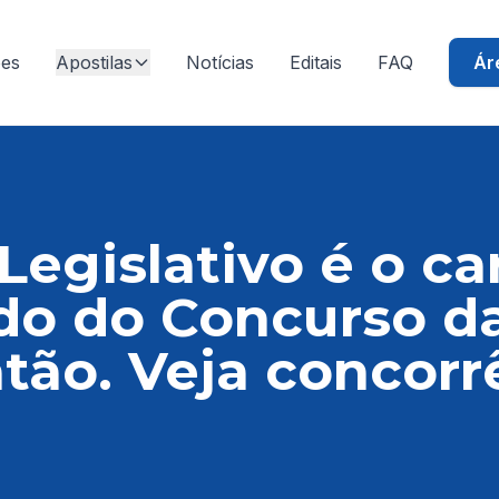
ões
Apostilas
Notícias
Editais
FAQ
Ár
 Legislativo é o c
do do Concurso d
tão. Veja concorr