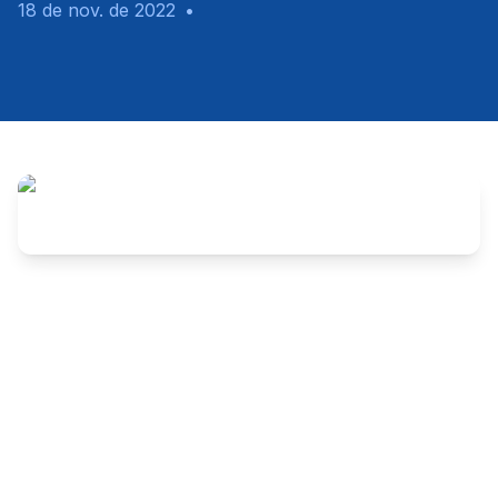
18 de nov. de 2022
•
Não adianta fazer pressão. Se só pressão resolvesse, 
nos últimos anos a prefeitura de Caruaru teria 
realizado ao menos 5 concursos. Não foi por falta de 
pressão que a agora Governadora Raquel Lyra não 
realizou o certame municipal. Não bastasse as 
pressões do MPPE e apelos da população, a então 
prefeita resistiu a inúmeras determinações do Tribunal 
de Contas, e o concurso não saiu. Não estamos 