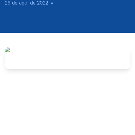
29 de ago. de 2022
•
Candidatos do concurso público da prefeitura do 
Cabo 2019, denunciaram irregularidades associadas a 
convocação dos candidatos aprovados. Segundo os 
candidatos, que prestaram entrevista ao programa “A 
voz do povo Ipojucano”, o portal da transparência 
não trás as informações suficientes sobre a situação 
do município no que se refere aos servidores. 
Segundo relato, foi realizada seleção simplificada e os 