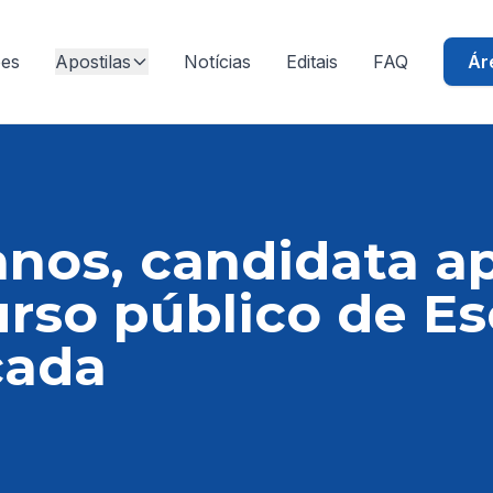
ões
Apostilas
Notícias
Editais
FAQ
Ár
anos, candidata a
rso público de E
cada