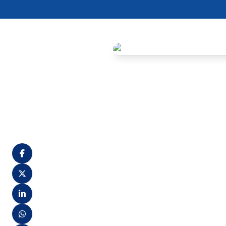
Em decorrência de ordem judi
realizou a imediata convoca
convocado é para a função 
Lucineia Maria da Silva
Confira no anexo.