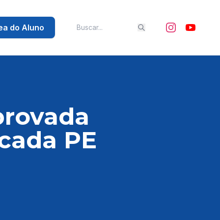
ea do Aluno
provada
scada PE