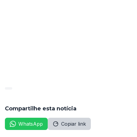
razões, isso não é especificado do processo.
Jaula entrou em contato com a vereadora eleita 
Cleide de Tito, que já se posicionou a favor da 
realocação dos novos servidores. “tudo será feito 
com cautela”, pontuou. Novas informações podem 
ser publicadas a qualquer momento. O processo está 
anexo.
Decis�o(1)
Compartilhe esta notícia
WhatsApp
Copiar link