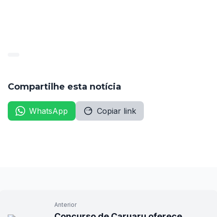
Fonte:
 Diário Oficial do Estado de Pernambuco 
(CEPE), 
07/07/2026
Compartilhe esta notícia
WhatsApp
Copiar link
Anterior
Concurso de Caruaru oferece