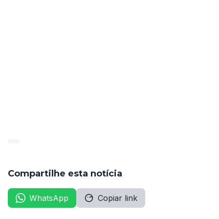
A união da categoria é essencial para conquistar o 
direito da nomeação de todos os aprovados e garantir 
que a educação em Pernambuco seja tratada com a 
seriedade que ela merece.
Data:
 19 de fevereiro
Hora:
 9h
Local:
 Palácio Campo das Princesas, Recife – PE
Compartilhe esta notícia
WhatsApp
Copiar link