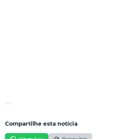
segurança pública. 
Importante mencionar que os candidatos que 
ingressagem no curso de formação irão receber bolsa 
mensal de apoio, no valor de 50% do salário base do 
Guarda Civil Municipal, conforme estipulado pelo 
Artigo 19 da lei do cargo.
Não perca a chance de participar desse importante 
certame e garantir sua vaga na Guarda Municipal de 
Arcoverde.
Compartilhe esta notícia