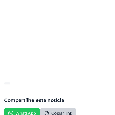
nomeação, portando os documentos exigidos no 
edital.
A administração municipal reforça o compromisso 
com a eficiência e a continuidade dos serviços 
públicos, garantindo à população o acesso a 
profissionais qualificados em áreas essenciais.
publicado_107784_2025-02-
18_ea215a50ff0eb9d29f268079b3ebaa34
Compartilhe esta notícia
WhatsApp
Copiar link