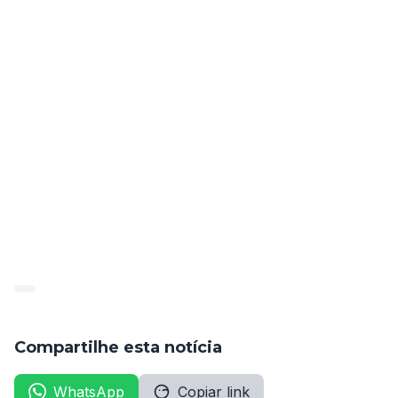
e máxima de 32 anos, e estatura mínima de 1,60 m 
(homens) e 1,55 m (mulheres).
O último concurso PM PB foi realizado em 2018 e 
ofereceu 900 vagas para o cargo de Soldado 
Combatente. Os candidatos foram avaliados por meio 
de provas objetivas, exame psicológico, exame de 
saúde, exame de aptidão física e avaliação social. As 
provas objetivas cobraram conhecimentos em língua 
portuguesa, raciocínio lógico, geografia e história da 
Paraíba, noções básicas de informática, e noções de 
direito e sociologia.
Fonte: Folha Dirigida. 
Compartilhe esta notícia
WhatsApp
Copiar link