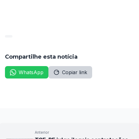
para o PROCON permanece como um ponto crucial 
para garantir o efetivo funcionamento e a proteção 
dos direitos dos consumidores em Pernambuco.
Compartilhe esta notícia
WhatsApp
Copiar link
Anterior