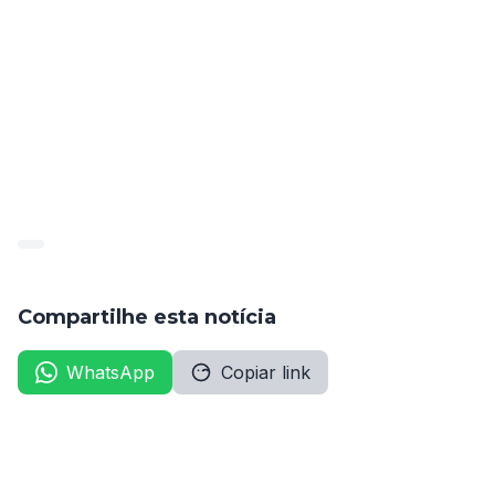
de boleto bancário a ser emitido no sítio da internet 
desta Corte de Contas (www.tce.pe.gov.br).
Fonte: Diário Oficial do TCE de Pernambuco. Anexo, 
p. 6
DiarioOficial_202201_tcepe_diariooficial_20220104
Compartilhe esta notícia
WhatsApp
Copiar link