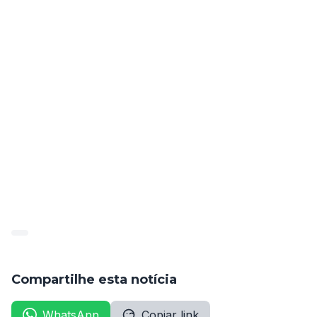
de São Benedito do Sul, ou quem vier a sucedê-lo, 
adote as medidas a seguir relacionadas sob pena de 
aplicação da multa prevista no inciso XII do artigo 73 
realizar levantamento das necessidades de pessoal 
da Prefeitura, com intuito de realizar concurso 
público. 
Fonte: Diário Oficial do Estado de Pernambuco. 
Anexo, p. 5
DiarioOficial_202204_tcepe_diariooficial_20220419
Compartilhe esta notícia
WhatsApp
Copiar link