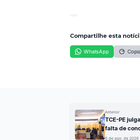
Compartilhe esta notíc
WhatsApp
Copia
Anterior
TCE-PE julga
falta de con
6 de ago. de 2026