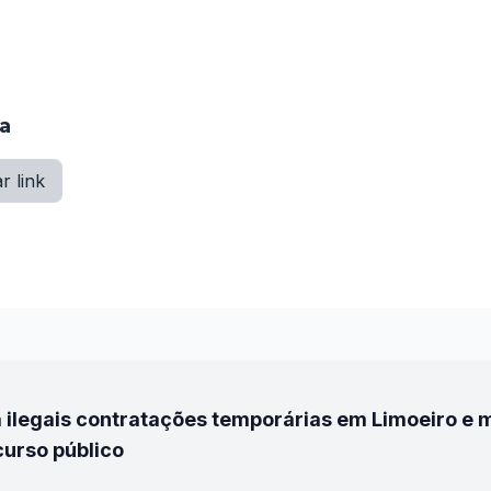
ia
r link
 ilegais contratações temporárias em Limoeiro e m
curso público