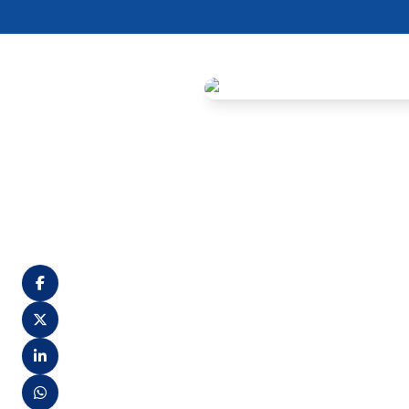
A recente auditoria especia
PE), revelou a necessidade u
referente ao exercício financ
Ricardo Rios. Os principais 
Estado de Pernambuco (COMAG
Durante a sessão, realizada 
com ressalvas e aplicou mult
conforme previsto na Lei Est
A auditoria determinou que a