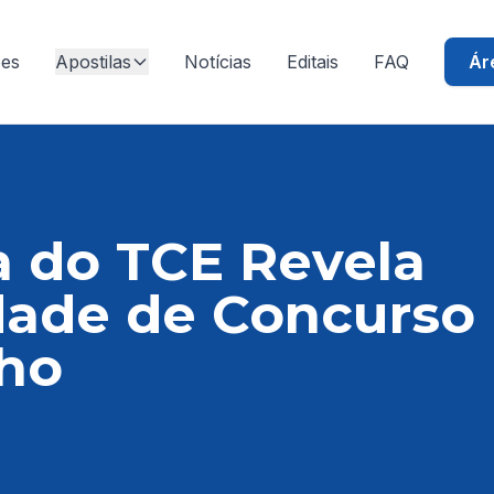
ões
Apostilas
Notícias
Editais
FAQ
Ár
a do TCE Revela
ade de Concurso 
nho