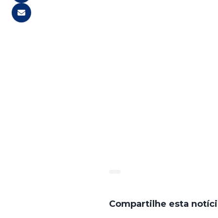
557244e69f5fe103807675e9
Compartilhe esta notíc