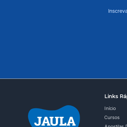
Inscreva
Links Rá
Início
Cursos
Apostilas D