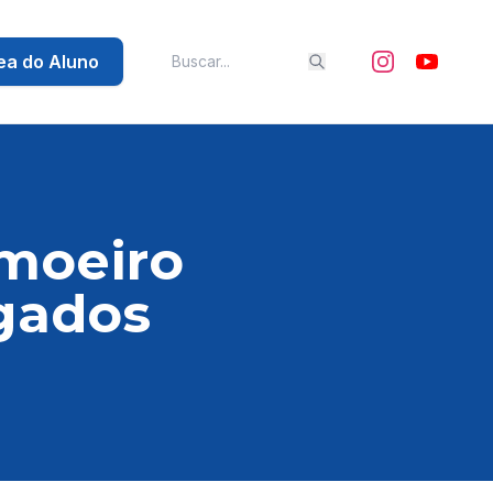
ea do Aluno
moeiro
lgados