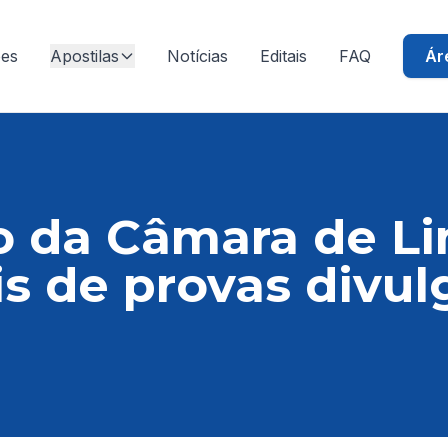
ões
Apostilas
Notícias
Editais
FAQ
Ár
 da Câmara de Li
is de provas divu