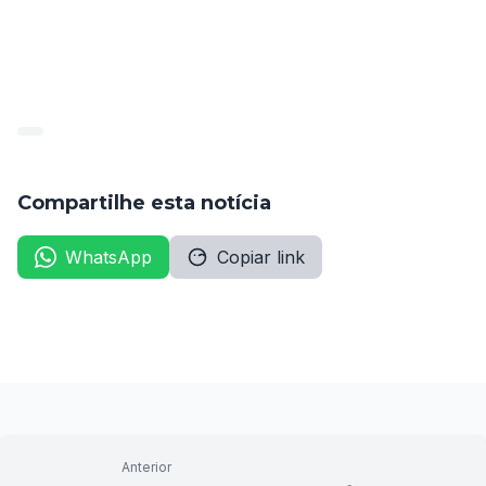
população. 
Recentemente a FUNVAPI executou os Concurso de 
Feira Nova, Jupi e Câmara de Santa Filomena – em 
Pernambuco.
Compartilhe esta notícia
WhatsApp
Copiar link
Anterior