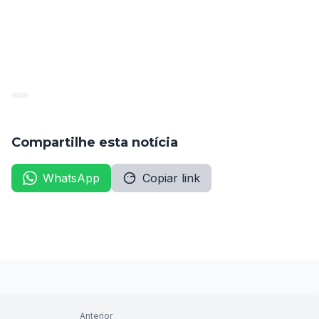
inalteradas, incluindo prazos, locais e condições para 
realização dos exames médicos admissionais. 
(Diário da Amupe, edição de 24/10/25, pág. 22).
Compartilhe esta notícia
WhatsApp
Copiar link
Anterior