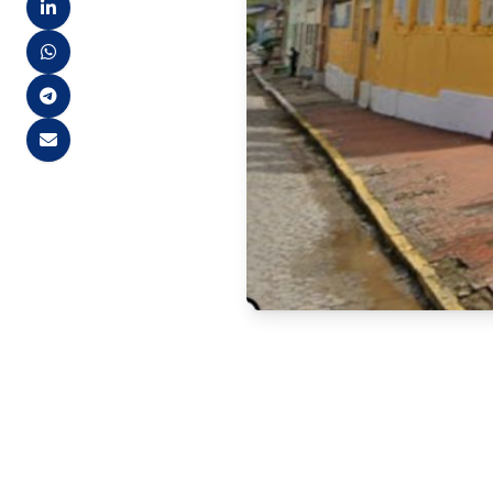
A Prefeitura de Bonito está s
regularizar seu quadro de se
para que o Prefeito apresent
para a realização de um agu
A medida ocorre no bojo de u