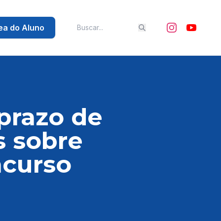
ea do Aluno
prazo de
s sobre
ncurso