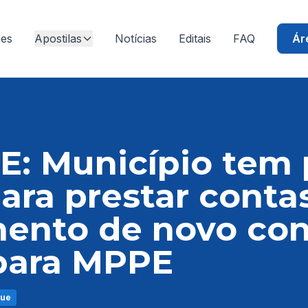
ões
Apostilas
Notícias
Editais
FAQ
Ár
E: Município tem 
para prestar conta
mento de novo co
para MPPE
que