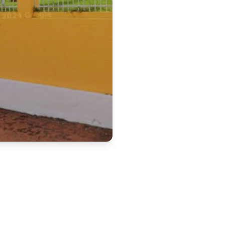
 órgão de controle
 para 
pulou um 
prazo de 20 dias
de dotação orçamentária 
icípio há mais de 17 anos e 