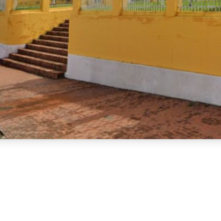
ob forte pressão e 
agora deve atender rigorosamente ao
rvidores. O Ministério Público de Pernambuco (MPPE) esti
e o impacto financeiro atualizado e comprove a existência 
ardado concurso público.
m Inquérito Civil que apura a ausência de certames no mun