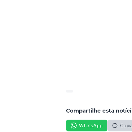
a manutenção de centenas de 
Com o esgotamento do prazo 
justifique o porquê de estar 
definitivo para as vagas deco
Conforme você destacou, 
há
descumpridas pela gestão l
fecha: o município é obrigad
por categoria. Além das exig
Administração e Gestão de Pe
Compartilhe esta notíc
WhatsApp
Copia