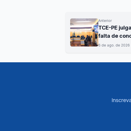
Anterior
TCE-PE julga
falta de con
6 de ago. de 2026
Inscreva