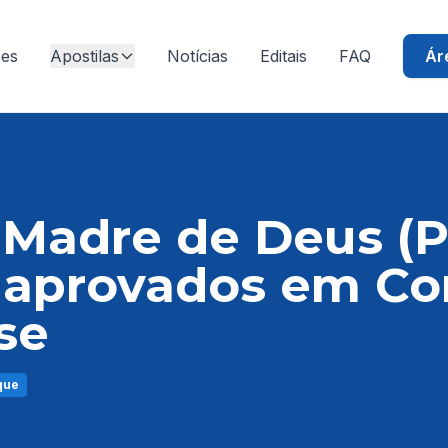
ões
Apostilas
Notícias
Editais
FAQ
Ár
 Madre de Deus (P
 aprovados em Co
se
que