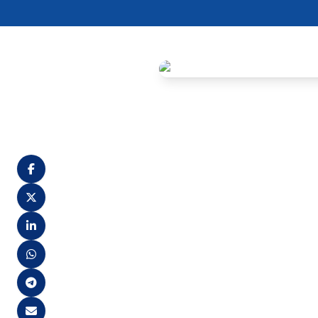
A Prefeitura de Brejo da M
público regido pelo edital n
Os convocados devem compare
até 30 dias, sob pena de per
Foram convocados:
Laudivan Ferreira de Freitas;
Fabiano dos Santos de Oliveir
Douglas Tassio da Silva Sant
Maria Clarice de Araújo Silva;
Welielma Gislani Mariano da S