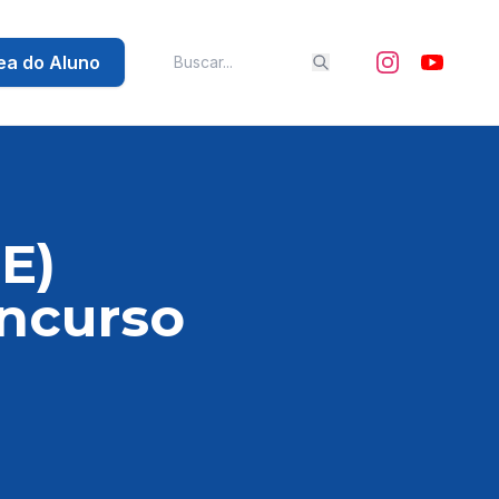
ea do Aluno
E)
ncurso