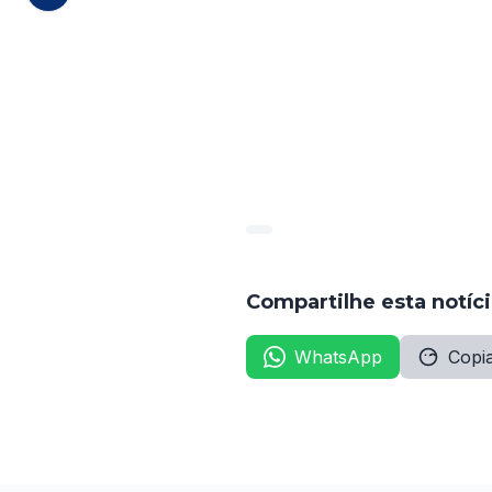
Lucir Maria dos Santos Melo
Janyne de Araújo Maciel Oliv
Paul Anderson de Morais Ara
A convocação faz parte do 
(Diário da Amupe, edição de 
Compartilhe esta notíc
WhatsApp
Copia