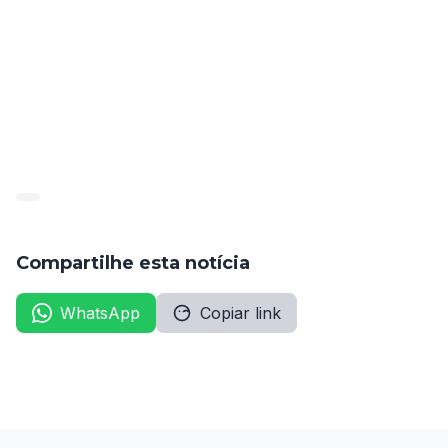
Samira Gabriella Fabrício Silva Ferreira.
Mais informações nas páginas 11 e 12 do anexo:
publicado_78583_2021-05-
20_9f2eb4dc5372f4776f39e7005d5a46ae
Compartilhe esta notícia
WhatsApp
Copiar link