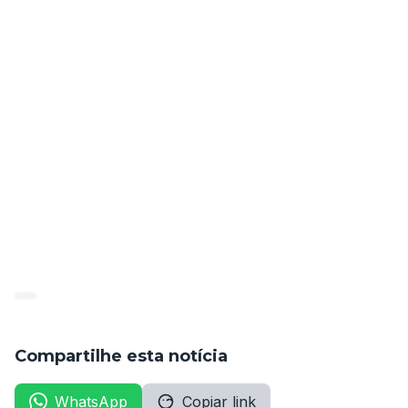
Art. 5º. O não comparecimento da candidata no prazo 
estipulado de 15 (quinze) dias configurará na 
desistência da Função ofertada pelo Processo de 
Seleção Pública Simplificada nº 002/2019.
Outras informações estão no diário oficial dos 
municípios de Pernambuco publicado neste dia 
19/10/20, pág 34.
Link: 
http://www.diariomunicipal.com.br/amupe/pesquisa
.
Compartilhe esta notícia
WhatsApp
Copiar link