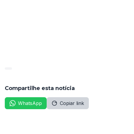
apresentados para a posse.
Consulte a portaria de convocação no documento 
anexo.
publicado_101343_2024-05-
15_4efa91ef56c1062d39e93b935dad5d84
Compartilhe esta notícia
WhatsApp
Copiar link