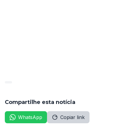
Com a realização deste concurso público, a Câmara 
Municipal de Ingazeira busca fortalecer sua estrutura 
administrativa e oferecer oportunidades de emprego 
para os cidadãos interessados em contribuir com o 
Poder Legislativo Municipal. Os candidatos que 
desejarem obter mais informações sobre o concurso, 
como cronograma, requisitos e demais detalhes, 
poderão acessar o edital completo no site oficial da 
Câmara Municipal de Ingazeira ou no site do 
ADM&TEC.
Compartilhe esta notícia
WhatsApp
Copiar link