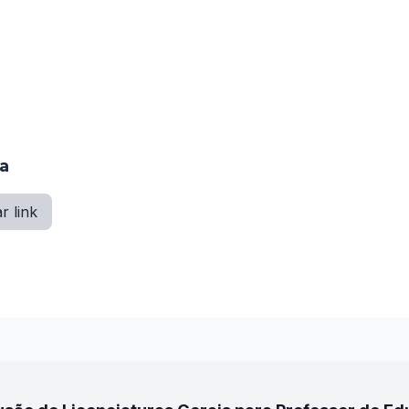
ão na Câmara Municipal de Itapissuma e ainda não houve d
ia
r link