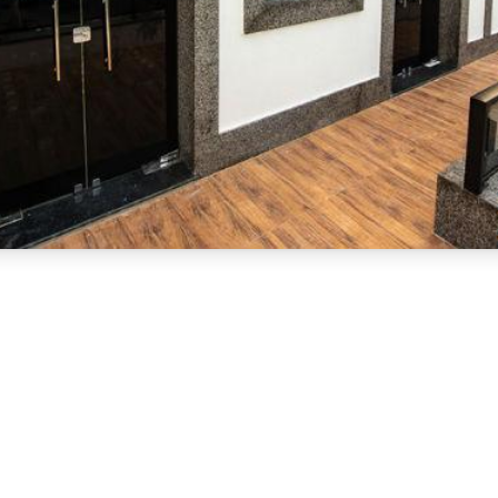
pissuma
 solicitou a nomeação de defensor dativo no âmbito
s de graves irregularidades na realização do Concurso Públ
 em 31 de dezembro de 2024.
 Comissão de Processo Administrativo nº 01/2025, instituída
26, encaminhado ao presidente da Câmara no dia 14 de janei
 pleno exercício do contraditório e da ampla defesa a inve