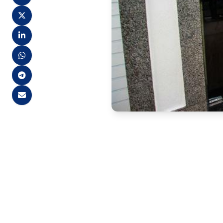
A 
Câmara Municipal de Ita
nº 01/2025, que apura indício
nomeação e posse ocorridos
O pedido foi formalizado pela
por meio do Ofício nº 050/20
tem como objetivo garantir o
em situação de revelia.