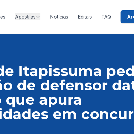
ões
Apostilas
Notícias
Editais
FAQ
Ár
de Itapissuma pe
o de defensor da
 que apura
ridades em concu