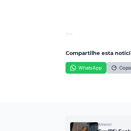
O processo segue em tramitaç
mérito das apurações.
Compartilhe esta notíc
WhatsApp
Copia
Anterior