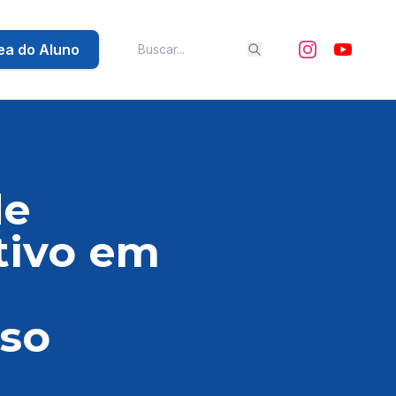
ea do Aluno
de
tivo em
rso