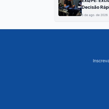
Exu/PE: Excl
Decisão Rápi
5 de ago. de 2026
Inscreva