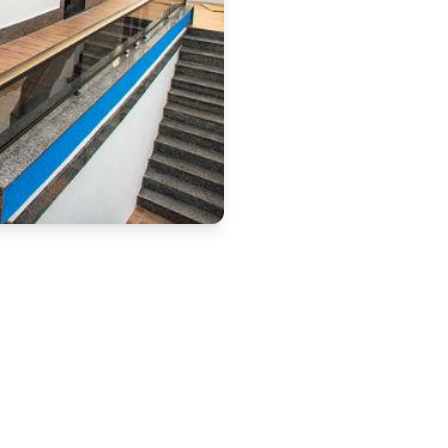
 do Processo Administrativo 
ico nº 01/2023 e nos atos de 
 pela Portaria nº 102/2025, 
ro de 2026. A solicitação 
stigados que permaneceram 