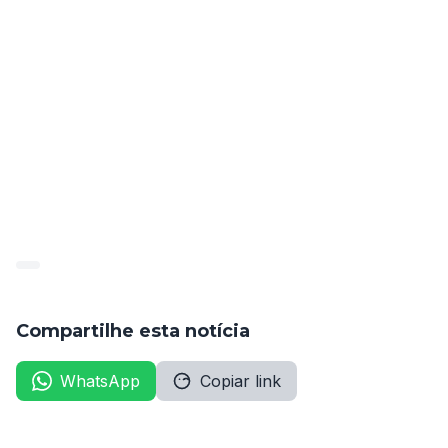
enviada por e-mail para 
secretariacamara@santacruzdocapibaribe.pe.leg.br
.
A Portaria entra em vigor a partir de sua publicação e 
a Câmara Municipal de Santa Cruz do Capibaribe 
deseja sucesso à Sra. Angélica Bezerra Melo 
Figueiredo em sua nova função. A nomeação reforça 
o compromisso da instituição em preencher seus 
quadros com profissionais qualificados, buscando 
garantir a eficiência e a excelência na prestação de 
serviços à comunidade.
Compartilhe esta notícia
WhatsApp
Copiar link