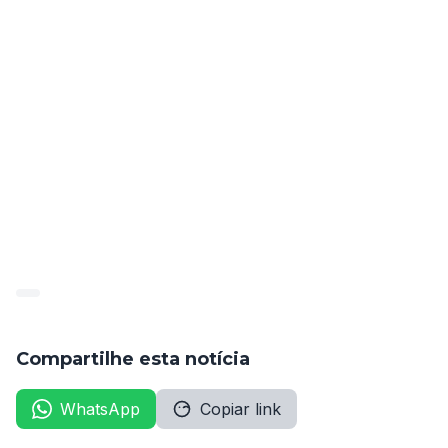
(https://www.sertania.pe.leg.br/). Os interessados 
devem acompanhar as publicações e atualizações nos 
sites mencionados para obter todas as informações 
necessárias sobre o certame.
Confira a portaria de contratação no documento 
anexo.
publicado_101375_2024-07-
01_c88be1918e3e1aa2fca971e61d937425
Compartilhe esta notícia
WhatsApp
Copiar link