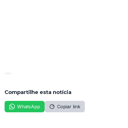
em 9º lugar na lista de aprovados para o cargo de 
enfermeiro do PSF.
Caso Márcia desista ou cancele a nomeação dentro 
do prazo determinado, os próximos colocados no 
concurso público serão convocados. A Portaria nº 
062/2023 entrou em vigor na data de sua publicação, 
em 18 de abril de 2023.
Informações são do Diário Oficial Amupe, DE 
19/04/23.
Compartilhe esta notícia
WhatsApp
Copiar link