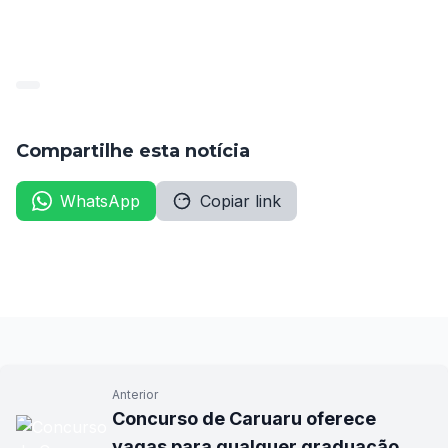
publicado_85124_2022-09-
06_6ff1f91034d8767a50608db02c895974-1
Baixar
Compartilhe esta notícia
WhatsApp
Copiar link
Anterior
Concurso de Caruaru oferece
vagas para qualquer graduação