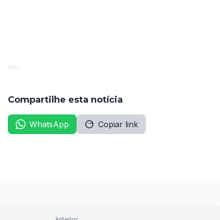
publicado_85047_2022-05-
19_7336fbe2ce9b1d6564a102601f0d0d44 (1)
Compartilhe esta notícia
WhatsApp
Copiar link
Anterior