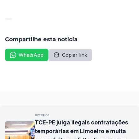
29_e9375eb7d36ad88d98c019e48191298d-1-1
Baixar
Compartilhe esta notícia
WhatsApp
Copiar link
Anterior
TCE-PE julga ilegais contratações
temporárias em Limoeiro e multa