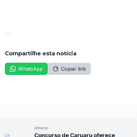
publicado_90190_2023-05-
19_f8c2dedd71d7268aacd661c4a40aac9e-2
Baixar
Compartilhe esta notícia
WhatsApp
Copiar link
Anterior
Concurso de Caruaru oferece