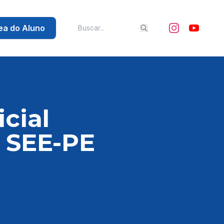
ea do Aluno
cial
 SEE-PE