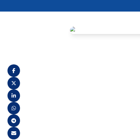
O processo publicado no diário
Nº 2726 – Nomear, em caráte
opção para o Cargo efetivo d
referido certame através da
decisão judicial proferida n
GRE ARCOVERDE
INAJÁ
PROFESSOR DE MATEMÁTI