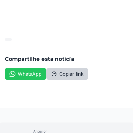
sérias repercussões legais que podem comprometer 
não apenas a participação no concurso, mas também 
a liberdade do indivíduo.
Compartilhe esta notícia
WhatsApp
Copiar link
Anterior