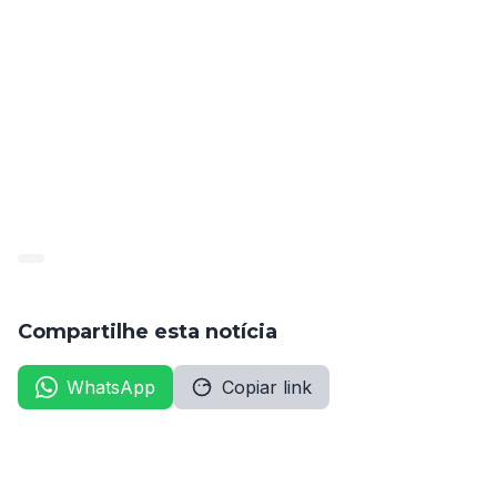
Cabe pontuar que os candidatos ao cargo de Guarda 
Municipal terão uma segunda etapa, um teste de 
aptidão física, após a aprovação na prova objetiva.
A aplicação de provas está marcada para o dia 04 de 
Fevereiro. 
As inscrições para esse concurso podem ser 
realizadas até o dia 11 de Janeiro, exclusivamente pelo 
site: 
concurso.admtec.org.br.
Compartilhe esta notícia
WhatsApp
Copiar link