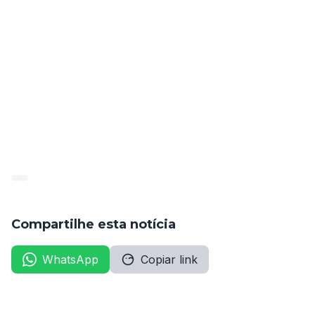
PATRICIA ERICA DINIZ FERREIRA
FABIANA MARIA DA SILVA SOARES
Mais informações no anexo, página 30.
publicado_84287_2022-05-
10_76dbd2002d1d0eb32862f5507f7b9e09
Compartilhe esta notícia
WhatsApp
Copiar link