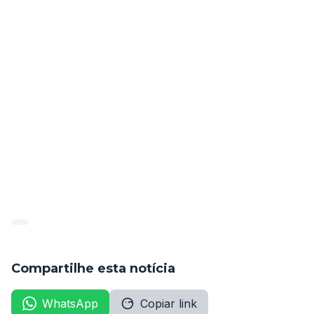
– Diana Braga Ferreira
– Jorge Guilherme de Oliveira Lima
– Darleide Maria da Conceição Correia
Mais informações no anexo, página 15.
publicado_85049_2022-05-
23_40dd763d4a545c26e972a21e98e4cadf
Compartilhe esta notícia
WhatsApp
Copiar link