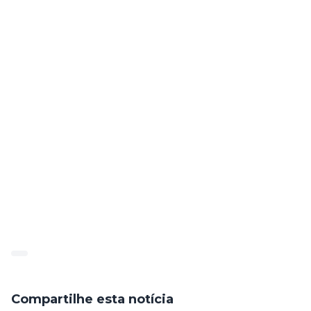
ANINA SA CARNEIRO RIBEIRO
WILMA ALEXSA PEREIRA DE SOUSA MACENA
Mais informações no anexo, página: 21.
publicado_85073_2022-06-
27_e4beb37203b3306ec0ec95c4d646d93f (1)
Compartilhe esta notícia