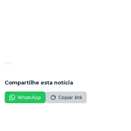
O certame oferece 40 vagas, distribuídas entre ampla 
concorrência, pessoas com deficiência (PCD) e 
candidatos negros.
Para mais informações, acesse o site da banca 
organizadora: 
www.ibam-concursos.org.br
.
Compartilhe esta notícia
WhatsApp
Copiar link