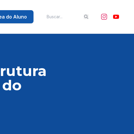
ea do Aluno
rutura
 do