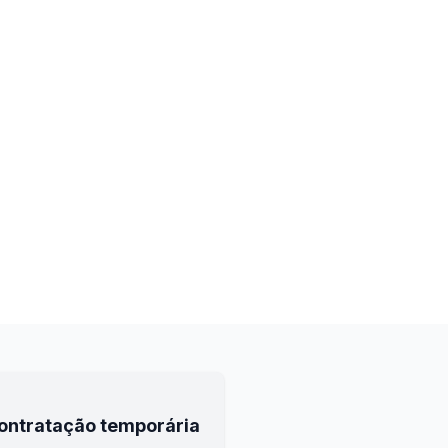
atentos — e estudando com 
contratação temporária