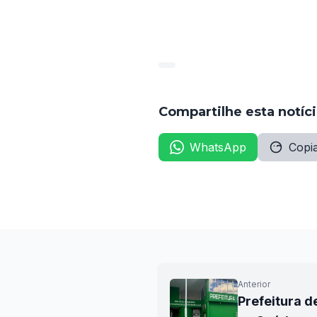
aprovação da nova lei de car
base na matriz de Japarating
Compartilhe esta notíc
WhatsApp
Copia
Anterior
Prefeitura d