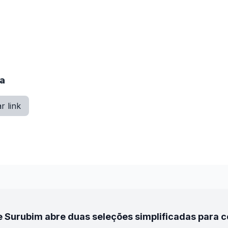
gos pela Câmara Municipal. Até lá, os candidatos seguem 
a.
ia
r link
e Surubim abre duas seleções simplificadas para 