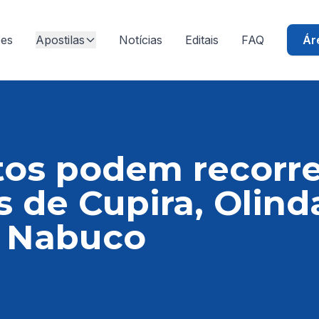
ões
Apostilas
Notícias
Editais
FAQ
Ár
os podem recorre
s de Cupira, Olind
 Nabuco