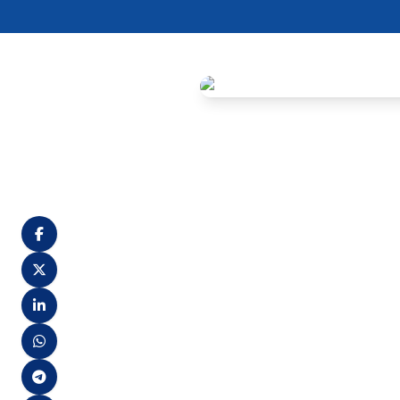
Os concursos públicos realiz
Nabuco, seguem com prazos ab
objetivas. Cada banca organi
contestar possíveis erros nas
No caso do Concurso de Cupir
de novembro de 2024, até às 
disponível na Área do Candida
Já no Concurso de Olinda, cu
recursos também vai de 18 a 