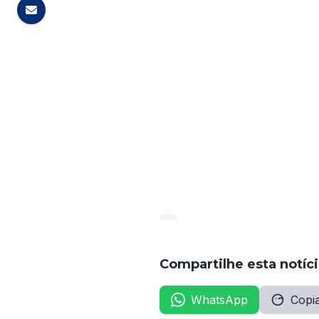
obter informações detalhadas
No Concurso de Joaquim Nabu
19 e 20 de novembro de 2024.
necessários para o envio das 
Os candidatos devem estar at
exigidos, como o uso de ling
importante para garantir que 
participantes.
Compartilhe esta notíc
WhatsApp
Copia