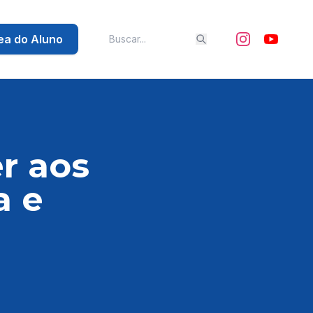
ea do Aluno
r aos
a e