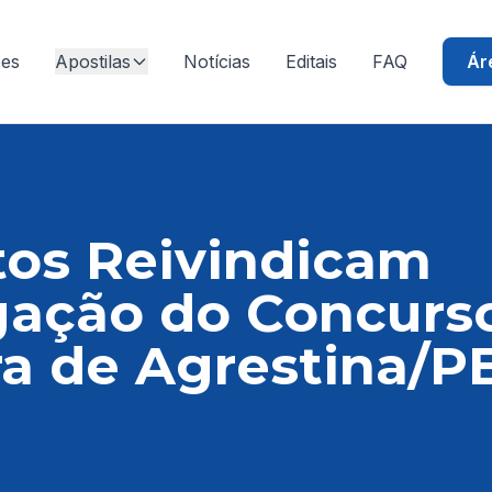
ões
Apostilas
Notícias
Editais
FAQ
Ár
tos Reivindicam
ação do Concurs
ra de Agrestina/P