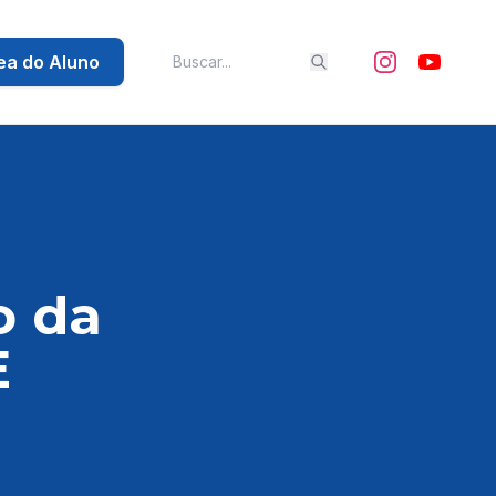
ea do Aluno
o da
E