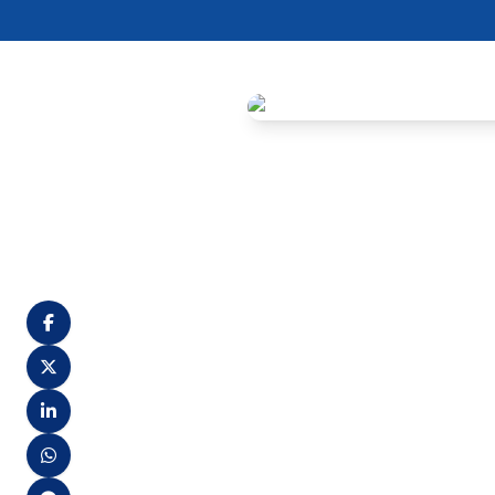
Agrestina, 14 de maio de 2024
homologação dos resultados, 
FUNVAPI, havia estipulado o 
resultado final. 
O concurso, que ofereceu 267 
provas sendo aplicadas nos d
agora cobram agilidade no pr
uma medida da gestão para 
A preocupação dos candidatos
Segundo o relatório, Agresti
Excepcional Interesse Públic