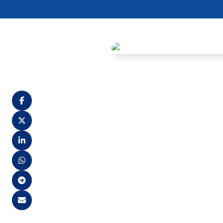
A Prefeitura de São Benedit
parceria com a FACET Concurs
O cargo de destaque é o de P
Pessoas com Deficiência (PC
Para concorrer à posição de 
aprovados terão uma remune
O processo seletivo consisti
dia 8 de dezembro de 2024.
As inscrições podem ser feit