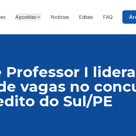
ões
Apostilas
Notícias
Editais
FAQ
Ár
 Professor I lider
de vagas no conc
dito do Sul/PE