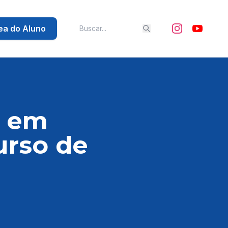
ea do Aluno
a em
urso de