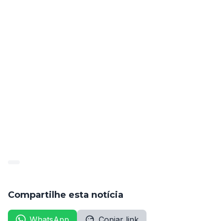
A situação levanta questões sobre a gestão de 
recursos humanos na administração pública local, 
alimentando expectativas de possíveis novos editais e 
concursos que possam trazer ajustes e transparência 
para o quadro de servidores municipais.
Em suma, o concurso da Autarquia de Trânsito de 
São Bento do Una revelou resultados expressivos e 
desafios a serem enfrentados pela gestão pública 
municipal, deixando em aberto perspectivas para 
futuras medidas e concursos.
Compartilhe esta notícia
WhatsApp
Copiar link