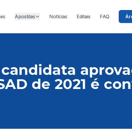
ões
Apostilas
Notícias
Editais
FAQ
Ár
 candidata aprov
SAD de 2021 é co