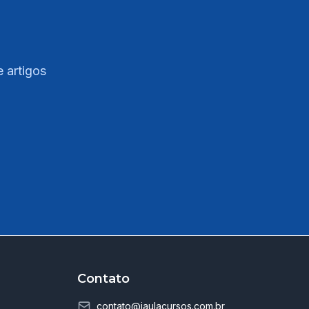
e artigos
Contato
contato@jaulacursos.com.br