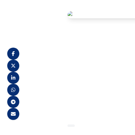
A Secretária Municipal de A
Da Silva, aprovada na Seleç
“Os(As) Candidatos(as) convo
Pedro de Souza, 30, 2º anda
Fonte: Diário Oficial do Muni
Diario Oficial 1412