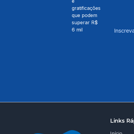
Inscreva
Links Rá
Início