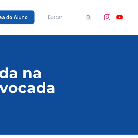
ea do Aluno
ada na
nvocada