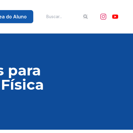
ea do Aluno
s para
Física