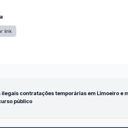
ia
r link
 ilegais contratações temporárias em Limoeiro e m
curso público