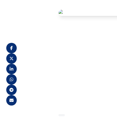
A Prefeitura de Caruaru, em 
destinada à contratação temp
Formação Esportiva, que ofere
No total, estão sendo oferec
semanais) e 1 para Coordena
preencher requisitos como es
no CREF para a vaga de coo
https://selecoes.caruaru.pe.g
resultado final previsto para