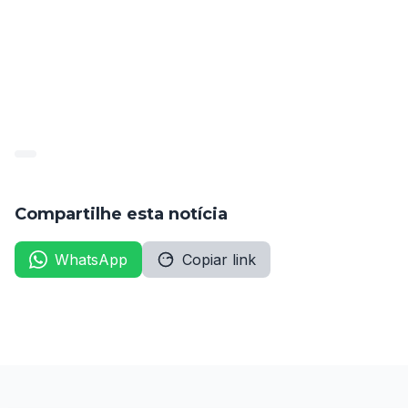
dos prazos definidos nas portarias, sob pena de o 
candidato ser considerado ausente ou desistente. 
As convocações foram publicadas no Diário Oficial do 
Município de Caruaru, edição de 4 de fevereiro de 
2026, nas páginas 2-6.
Compartilhe esta notícia
WhatsApp
Copiar link